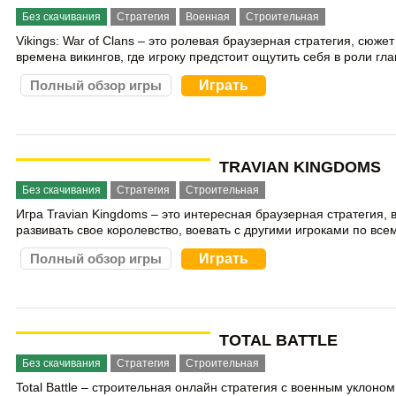
Без скачивания
Стратегия
Военная
Строительная
Vikings: War of Clans – это ролевая браузерная стратегия, сюже
времена викингов, где игроку предстоит ощутить себя в роли глав
Полный обзор игры
Играть
TRAVIAN KINGDOMS
Без скачивания
Стратегия
Строительная
Игра Travian Kingdoms – это интересная браузерная стратегия, 
развивать свое королевство, воевать с другими игроками по всему
Полный обзор игры
Играть
TOTAL BATTLE
Без скачивания
Стратегия
Строительная
Total Battle – строительная онлайн стратегия с военным уклон