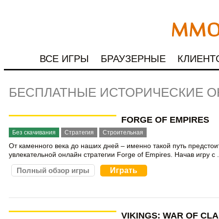
ВСЕ ИГРЫ
БРАУЗЕРНЫЕ
КЛИЕНТ
БЕСПЛАТНЫЕ ИСТОРИЧЕСКИЕ О
FORGE OF EMPIRES
Без скачивания
Стратегия
Строительная
От каменного века до наших дней – именно такой путь предстои
увлекательной онлайн стратегии Forge of Empires. Начав игру с .
Полный обзор игры
Играть
VIKINGS: WAR OF CL