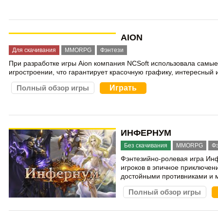
AION
Для скачивания
MMORPG
Фэнтези
При разработке игры Aion компания NCSoft использовала самы
игростроении, что гарантирует красочную графику, интересный и
Полный обзор игры
Играть
ИНФЕРНУМ
Без скачивания
MMORPG
Ф
Фэнтезийно-ролевая игра Инф
игроков в эпичное приключен
достойными противниками и м
Полный обзор игры