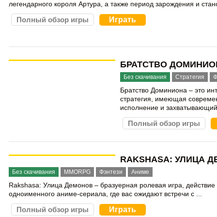
легендарного короля Артура, а также период зарождения и стано
Полный обзор игры
Играть
БРАТСТВО ДОМИНИО
Без скачивания
Стратегия
Ф
Братство Доминиона – это ин
стратегия, имеющая совреме
исполнение и захватывающий 
Полный обзор игры
RAKSHASA: УЛИЦА 
Без скачивания
MMORPG
Фэнтези
Аниме
Rakshasa: Улица Демонов – бразуерная ролевая игра, действие 
одноименного аниме-сериала, где вас ожидают встречи с ...
Полный обзор игры
Играть