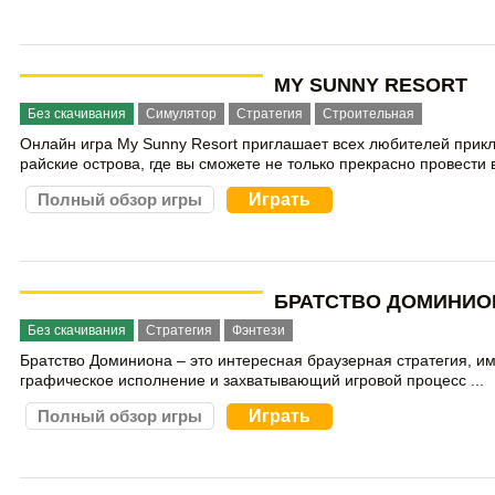
MY SUNNY RESORT
Без скачивания
Симулятор
Стратегия
Строительная
Онлайн игра My Sunny Resort приглашает всех любителей прик
райские острова, где вы сможете не только прекрасно провести в
Полный обзор игры
Играть
БРАТСТВО ДОМИНИО
Без скачивания
Стратегия
Фэнтези
Братство Доминиона – это интересная браузерная стратегия, 
графическое исполнение и захватывающий игровой процесс ...
Полный обзор игры
Играть