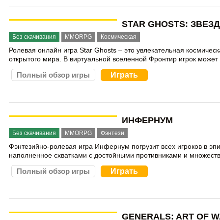
STAR GHOSTS: ЗВЕЗ
Без скачивания
MMORPG
Космическая
Ролевая онлайн игра Star Ghosts – это увлекательная космичес
открытого мира. В виртуальной вселенной Фронтир игрок может .
Полный обзор игры
Играть
ИНФЕРНУМ
Без скачивания
MMORPG
Фэнтези
Фэнтезийно-ролевая игра Инфернум погрузит всех игроков в эп
наполненное схватками с достойными противниками и множество
Полный обзор игры
Играть
GENERALS: ART OF 