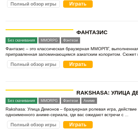
Полный обзор игры
Играть
ФАНТАЗИС
Без скачивания
MMORPG
Фэнтези
Фантазис – это классическая браузерная ММОРПГ, выполненная
приправленная запоминающимся азиатским колоритом. Сюжет и
Полный обзор игры
Играть
RAKSHASA: УЛИЦА 
Без скачивания
MMORPG
Фэнтези
Аниме
Rakshasa: Улица Демонов – бразуерная ролевая игра, действие 
одноименного аниме-сериала, где вас ожидают встречи с ...
Полный обзор игры
Играть