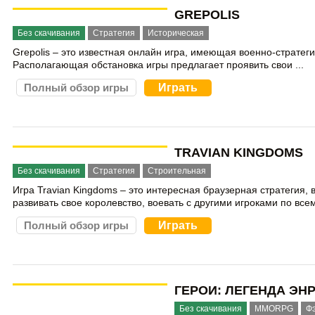
GREPOLIS
Без скачивания
Стратегия
Историческая
Grepolis – это известная онлайн игра, имеющая военно-стратег
Располагающая обстановка игры предлагает проявить свои ...
Полный обзор игры
Играть
TRAVIAN KINGDOMS
Без скачивания
Стратегия
Строительная
Игра Travian Kingdoms – это интересная браузерная стратегия, 
развивать свое королевство, воевать с другими игроками по всему
Полный обзор игры
Играть
ГЕРОИ: ЛЕГЕНДА ЭН
Без скачивания
MMORPG
Ф